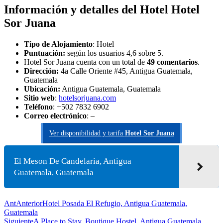
Información y detalles del Hotel
Hotel
Sor Juana
Tipo de Alojamiento
: Hotel
Puntuación:
según los usuarios 4,6 sobre 5.
Hotel Sor Juana cuenta con un total de
49 comentarios
.
Dirección:
4a Calle Oriente #45, Antigua Guatemala,
Guatemala
Ubicación:
Antigua Guatemala, Guatemala
Sitio web
:
hotelsorjuana.com
Teléfono
: +502 7832 6902
Correo electrónico
: –
Ver disponibilidad y tarifa
Hotel Sor Juana
El Meson De Candelaria, Antigua
Guatemala, Guatemala
Ant
Anterior
Hotel Posada El Refugio, Antigua Guatemala,
Guatemala
Siguiente
A Place to Stay, Boutique Hostel, Antigua Guatemala,